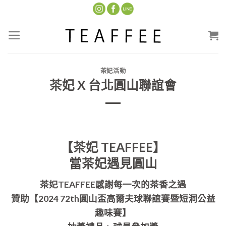
Skip
to
content
茶妃活動
茶妃 X 台北圓山聯誼會
【茶妃 TEAFFEE】
當茶妃遇見圓山
茶妃TEAFFEE感謝每一次的茶香之遇
贊助【2024 72th圓山盃高爾夫球聯誼賽暨短洞公益
趣味賽】