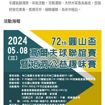
冬藏氣韻渾厚，茶氣流動，甘醇濃郁，天然木質香為基底，悠揚
舒放花果香，柔順芬芳，細緻優雅，為茶中極品。
活動海報