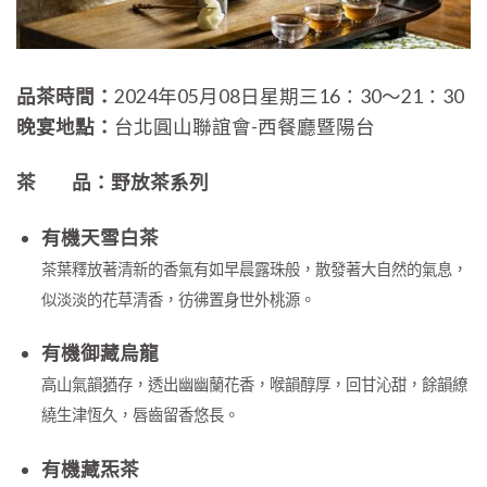
品茶時間：
2024年05月08日星期三16：30～21：30
晚宴地點：
台北圓山聯誼會-西餐廳暨陽台
茶 品：野放茶系列
有機天雪白茶
茶葉釋放著清新的香氣有如早晨露珠般，散發著大自然的氣息，
似淡淡的花草清香，彷彿置身世外桃源。
有機御藏烏龍
高山氣韻猶存，透出幽幽蘭花香，喉韻醇厚，回甘沁甜，餘韻繚
繞生津恆久，唇齒留香悠長。
有機藏炁茶